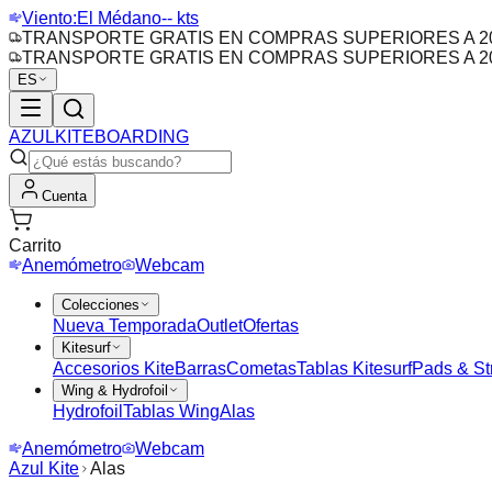
Viento:
El Médano
-- kts
TRANSPORTE GRATIS EN COMPRAS SUPERIORES A 20
TRANSPORTE GRATIS EN COMPRAS SUPERIORES A 20
ES
AZUL
KITEBOARDING
Cuenta
Carrito
Anemómetro
Webcam
Colecciones
Nueva Temporada
Outlet
Ofertas
Kitesurf
Accesorios Kite
Barras
Cometas
Tablas Kitesurf
Pads & St
Wing & Hydrofoil
Hydrofoil
Tablas Wing
Alas
Anemómetro
Webcam
Azul Kite
Alas