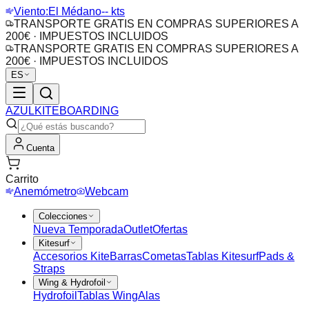
Viento:
El Médano
-- kts
TRANSPORTE GRATIS EN COMPRAS SUPERIORES A
200€ · IMPUESTOS INCLUIDOS
TRANSPORTE GRATIS EN COMPRAS SUPERIORES A
200€ · IMPUESTOS INCLUIDOS
ES
AZUL
KITEBOARDING
Cuenta
Carrito
Anemómetro
Webcam
Colecciones
Nueva Temporada
Outlet
Ofertas
Kitesurf
Accesorios Kite
Barras
Cometas
Tablas Kitesurf
Pads &
Straps
Wing & Hydrofoil
Hydrofoil
Tablas Wing
Alas