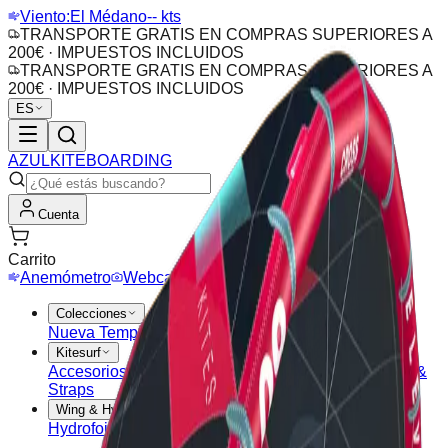
Viento:
El Médano
-- kts
TRANSPORTE GRATIS EN COMPRAS SUPERIORES A
200€ · IMPUESTOS INCLUIDOS
TRANSPORTE GRATIS EN COMPRAS SUPERIORES A
200€ · IMPUESTOS INCLUIDOS
ES
AZUL
KITEBOARDING
Cuenta
Carrito
Anemómetro
Webcam
Colecciones
Nueva Temporada
Outlet
Ofertas
Kitesurf
Accesorios Kite
Barras
Cometas
Tablas Kitesurf
Pads &
Straps
Wing & Hydrofoil
Hydrofoil
Tablas Wing
Alas