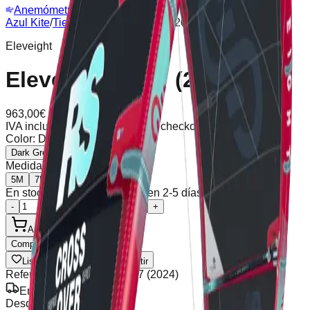
Anemómetro
Webcam
Azul Kite
/
Tienda
/
Eleveight RSV7 (2024)
Eleveight
Eleveight RSV7 (2024)
963,00
€
IVA incluido
Envío calculado en checkout
Color
:
Dark Green
Dark Green
Orange
Medida
:
5M
5M
7M
En stock (3 unidades), envío en 2-5 días
-
+
Añadir al Carrito
Comprar Ahora
Lista de Deseos
Compartir
Referencia
:
Eleveight RSV7 (2024)
Envío Gratis
Desde 100€