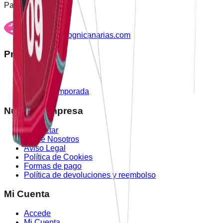
Partner
sognicanarias.com
Productos
Tienda
Outlet
Nueva Temporada
Nuestra Empresa
Contactar
Sobre Nosotros
Aviso Legal
Política de Cookies
Formas de pago
Política de devoluciones y reembolso
Mi Cuenta
Accede
Mi Cuenta