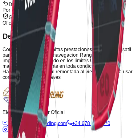
Devoluciones
Por 30 días
Garantía
Oficial de Marca
Descripción
Cometa de freeride de altas prestaciones, precisa y versatil
para todos los tipos de navegacion Rango de viento
impresionante optimizado en los limites Ultra-estable,
manejo directo y eficiente en toda condicion de viento
Hangtime masivo y facil remontada al viento Lista para usar
con giros rapidos y suaves
Eleveight Distribuidor Oficial
info@azulkiteboarding.com
+34 678 67 51 70