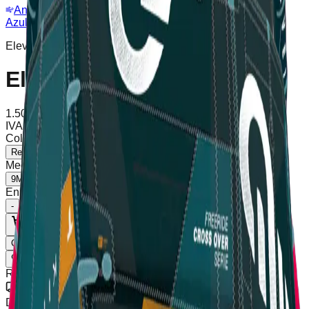
Anemómetro
Webcam
Azul Kite
/
Tienda
/
Eleveight RSV8 kite
Eleveight
Eleveight RSV8 kite
1.509,00
€
IVA incluido
Envío calculado en checkout
Color
:
Red
Red
Medida
:
9M
9M
7M
5M
6M
En stock (6 unidades), envío en 2-5 días
-
+
Añadir al Carrito
Comprar Ahora
Lista de Deseos
Compartir
Referencia
:
Eleveight RSV8
Envío Gratis
Desde 100€