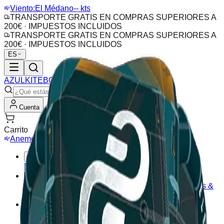
Viento:
El Médano
-- kts
TRANSPORTE GRATIS EN COMPRAS SUPERIORES A
200€ · IMPUESTOS INCLUIDOS
TRANSPORTE GRATIS EN COMPRAS SUPERIORES A
200€ · IMPUESTOS INCLUIDOS
ES
AZUL
KITEBOARDING
Cuenta
Carrito
Anemómetro
Webcam
Colecciones
Nueva Temporada
Outlet
Ofertas
Kitesurf
Accesorios Kite
Barras
Cometas
Tablas Kitesurf
Pads &
Straps
Wing & Hydrofoil
Hydrofoil
Tablas Wing
Alas