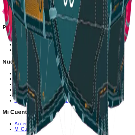
sognicanarias.com
Productos
Tienda
Outlet
Nueva Temporada
Nuestra Empresa
Contactar
Sobre Nosotros
Aviso Legal
Política de Cookies
Formas de pago
Política de devoluciones y reembolso
Mi Cuenta
Accede
Mi Cuenta