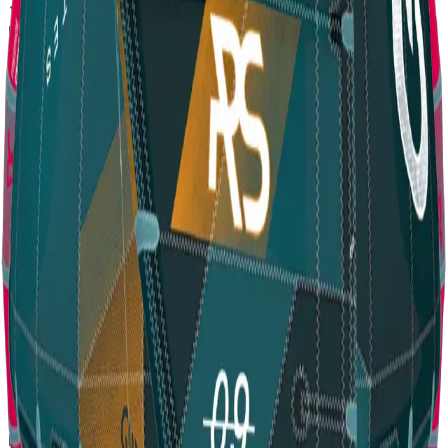
Devoluciones
Por 30 días
Garantía
Oficial de Marca
Descripción
Freeride de altas prestaciones Versatil con un enorme rango
de viento para todos los estilos de navegacion Suave y
estable con facil giro y sensaciones directas Eficiente en
vientos ligeros y prestaciones en todas las condiciones
Sustentacion increible y facil ceñida
Eleveight Distribuidor Oficial
info@azulkiteboarding.com
+34 678 67 51 70
Partner