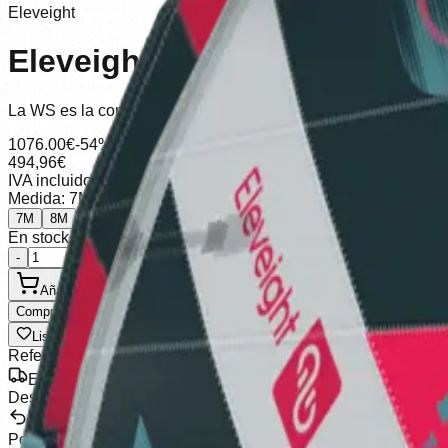
Eleveight
Eleveight WSV6
La WS es la cometa elegida por los surferos para sicronizars
1076.00
€
-54%
494,96
€
IVA incluido
Envío calculado en checkout
Medida
:
7M
7M
8M
En stock (5 unidades), envío en 2-5 días
-
+
Añadir al Carrito
Comprar Ahora
Lista de Deseos
Compartir
Referencia
:
Eleveight WSV6
Envío Gratis
Desde 100€
Devoluciones
Por 30 días