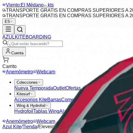
Viento:
El Médano
-- kts
TRANSPORTE GRATIS EN COMPRAS SUPERIORES A 20
TRANSPORTE GRATIS EN COMPRAS SUPERIORES A 20
ES
AZUL
KITEBOARDING
Cuenta
Carrito
Anemómetro
Webcam
Colecciones
Nueva Temporada
Outlet
Ofertas
Kitesurf
Accesorios Kite
Barras
Cometas
Tablas Kitesurf
Pads & St
Wing & Hydrofoil
Hydrofoil
Tablas Wing
Alas
Anemómetro
Webcam
Azul Kite
/
Tienda
/
Eleveight WSV6