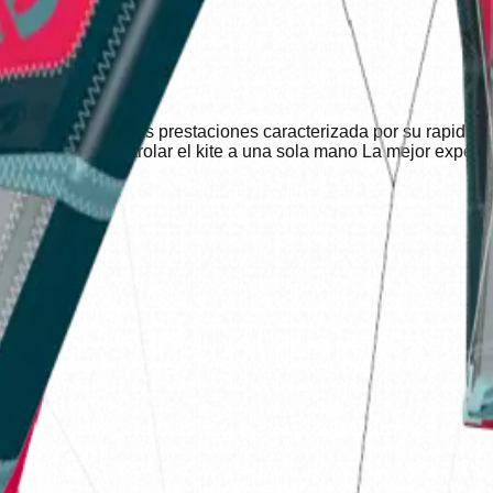
eeride Cometa de altas prestaciones caracterizada por su rapido
presion para controlar el kite a una sola mano La mejor experie