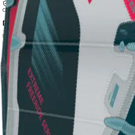
Garantía
Oficial de Marca
Descripción
Diseño open C de tres costillas diseñada para olas, foil y fr
Aspec ratio medio con un gran rango de viento Barra con baja 
Eleveight Distribuidor Oficial
info@azulkiteboarding.com
+34 678 67 51 70
Partner
sognicanarias.com
Productos