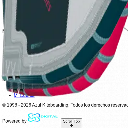
Tienda
Outlet
Nueva Temporada
Nuestra Empresa
Contactar
Sobre Nosotros
Aviso Legal
Política de Cookies
Formas de pago
Política de devoluciones y reembolso
Mi Cuenta
Accede
Mi Cuenta
© 1998 -
2026
Azul Kiteboarding. Todos los derechos reserva
Powered by
Scroll Top