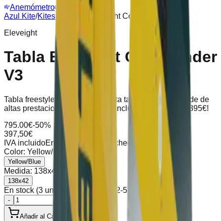
Anemómetro
Webcam
Azul Kite
/
Kitesurf
/
Tabla Eleveight Commander V3
Eleveight
Tabla Eleveight Commander
V3
Tabla freestyle con gran pop, apta también para freeride de
altas prestaciones. Quillas G10 incluidas. ¡OFERTA: 395€!
795.00
€
-50%
397,50
€
IVA incluido
Envío calculado en checkout
Color
:
Yellow/Blue
Yellow/Blue
Medida
:
138x42
138x42
En stock (3 unidades), envío en 2-5 días
-
+
Añadir al Carrito