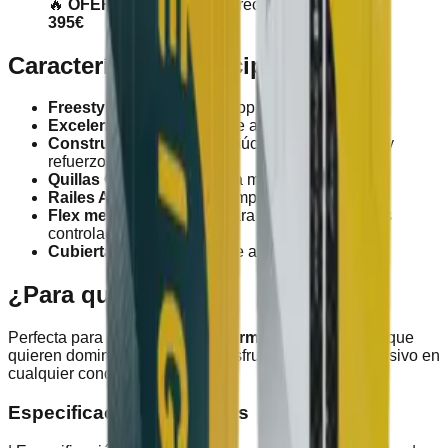
🔥
OFERTA ESPECIAL
: Precio rebajado de
395€
Características principales
Freestyle puro
con gran pop y respuesta rápida
Excelente para freeride
de altas prestaciones
Construcción ligera
con núcleo de Paulownia y
refuerzos de carbono
Quillas G10 incluidas
para máximo agarre
Railes ABS
resistentes a impactos
Flex medio-rígido
ideal para trucos y aterrizajes
controlados
Cubierta antideslizante
de alta durabilidad
¿Para quién es?
Perfecta para riders de nivel
intermedio a avanzado
que
quieren dominar el freestyle y disfrutar de un ride agresivo en
cualquier condición.
Especificaciones técnicas