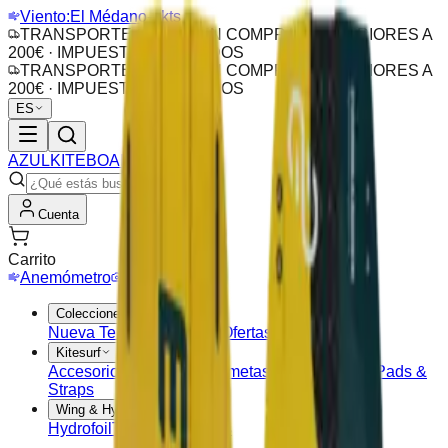
Viento:
El Médano
-- kts
TRANSPORTE GRATIS EN COMPRAS SUPERIORES A
200€ · IMPUESTOS INCLUIDOS
TRANSPORTE GRATIS EN COMPRAS SUPERIORES A
200€ · IMPUESTOS INCLUIDOS
ES
AZUL
KITEBOARDING
Cuenta
Carrito
Anemómetro
Webcam
Colecciones
Nueva Temporada
Outlet
Ofertas
Kitesurf
Accesorios Kite
Barras
Cometas
Tablas Kitesurf
Pads &
Straps
Wing & Hydrofoil
Hydrofoil
Tablas Wing
Alas