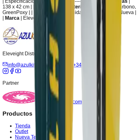
| Especificación | Detalle | |----------------|---------| |
Medidas
|
138 x 42 cm | |
Año
| 2025 | |
Material
| Paulownia, Carbono,
GreenPoxy | |
Quillas
| G10 incluidas | |
Condición
| Nueva |
|
Marca
| Eleveight |
Eleveight Distribuidor Oficial
info@azulkiteboarding.com
+34 678 67 51 70
Partner
sognicanarias.com
Productos
Tienda
Outlet
Nueva Temporada