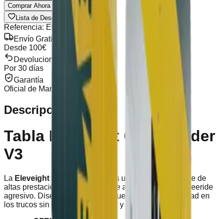
Comprar Ahora
Lista de Deseos
Compartir
Referencia
:
ELE-CMD-V3
Envío Gratis
Desde 100€
Devoluciones
Por 30 días
Garantía
Oficial de Marca
Descripción
Tabla Eleveight Commander
V3
La
Eleveight Commander V3
es una tabla de freestyle de
altas prestaciones, perfectamente apta también para freeride
agresivo. Diseñada para riders que buscan explosividad en
los trucos sin renunciar al control y la velocidad.