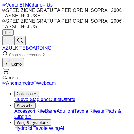
Vento:
El Médano
-- kts
SPEDIZIONE GRATUITA PER ORDINI SOPRA I 200€ ·
TASSE INCLUSE
SPEDIZIONE GRATUITA PER ORDINI SOPRA I 200€ ·
TASSE INCLUSE
IT
AZUL
KITEBOARDING
Conto
Carrello
Anemometro
Webcam
Collezioni
Nuova Stagione
Outlet
Offerte
Kitesurf
Accessori Kite
Barre
Aquiloni
Tavole Kitesurf
Pads &
Cinghie
Wing & Hydrofoil
Hydrofoil
Tavole Wing
Ali