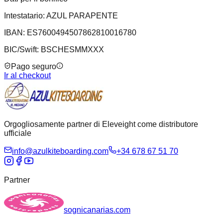
Intestatario
:
AZUL PARAPENTE
IBAN
:
ES7600494507862810016780
BIC/Swift
:
BSCHESMMXXX
Pago seguro
Ir al checkout
Orgogliosamente partner di Eleveight come distributore
ufficiale
info@azulkiteboarding.com
+34 678 67 51 70
Partner
sognicanarias.com