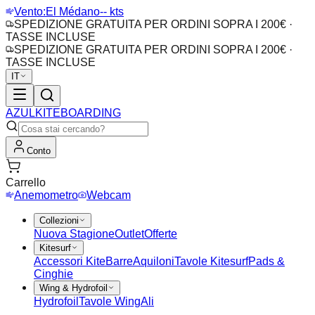
Vento:
El Médano
-- kts
SPEDIZIONE GRATUITA PER ORDINI SOPRA I 200€ ·
TASSE INCLUSE
SPEDIZIONE GRATUITA PER ORDINI SOPRA I 200€ ·
TASSE INCLUSE
IT
AZUL
KITEBOARDING
Conto
Carrello
Anemometro
Webcam
Collezioni
Nuova Stagione
Outlet
Offerte
Kitesurf
Accessori Kite
Barre
Aquiloni
Tavole Kitesurf
Pads &
Cinghie
Wing & Hydrofoil
Hydrofoil
Tavole Wing
Ali