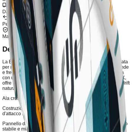
Spedizione Gratuita
Da €100
Resi
Per 30 Giorni
Garanzia
Marchio Ufficiale
Descrizione
La Eleveight GT2+ V2 è un'ala ad alte prestazioni progettata
per rider esigenti che cercano la massima efficienza tra onde
e freeride. La sua struttura ultraleggera e rigida, combinata
con un profilo ridisegnato e nuovi materiali come XTC TEX,
offre un controllo diretto, un'ottima capacità di orzata e un drift
naturale eccezionale in downwind.
Ala crossover per onde e freeride ad alte prestazioni
Costruzione ultraleggera con materiale XTC TEX e bordo
d'attacco sottile
Pannello di rinforzo duale tra costola e canopy per un profilo
stabile e minore turbolenza