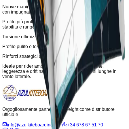
Nuove maniglie CS in carbonio integrale: leggere, rigide e
con impugnatura ergonomica
Profilo più profondo e forma più diedrale per maggiore
stabilità e range di vento
Torsione ottimizzata sulle punte per un drift perfetto in surf
Profilo pulito e teso per una migliore risposta ed efficienza
Rinforzi strategici al centro per una maggiore rigidità
Ideale per rider ambiziosi che cercano precisione,
leggerezza e drift naturale per onde o sessioni lunghe in
vento laterale.
Orgogliosamente partner di Eleveight come distributore
ufficiale
info@azulkiteboarding.com
+34 678 67 51 70