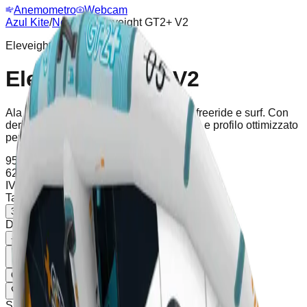
Anemometro
Webcam
Azul Kite
/
Negozio
/
Eleveight GT2+ V2
Eleveight
Eleveight GT2+ V2
Ala ultraleggera ad alte prestazioni per freeride e surf. Con
deriva eccezionale, maniglie in carbonio e profilo ottimizzato
per un controllo totale.
959.00
€
-35%
623,35
€
IVA incl.
Spedizione calcolata al checkout
Taglia
:
3M
3M
7M
Disponibile (1 unità), spedizione in 2-5 giorni
-
+
Aggiungi al Carrello
Compra Ora
Lista dei Desideri
Condividi
SKU
:
EGT2PES