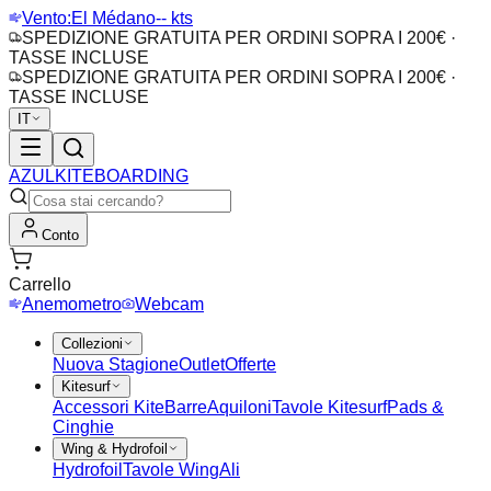
Vento:
El Médano
-- kts
SPEDIZIONE GRATUITA PER ORDINI SOPRA I 200€ ·
TASSE INCLUSE
SPEDIZIONE GRATUITA PER ORDINI SOPRA I 200€ ·
TASSE INCLUSE
IT
AZUL
KITEBOARDING
Conto
Carrello
Anemometro
Webcam
Collezioni
Nuova Stagione
Outlet
Offerte
Kitesurf
Accessori Kite
Barre
Aquiloni
Tavole Kitesurf
Pads &
Cinghie
Wing & Hydrofoil
Hydrofoil
Tavole Wing
Ali