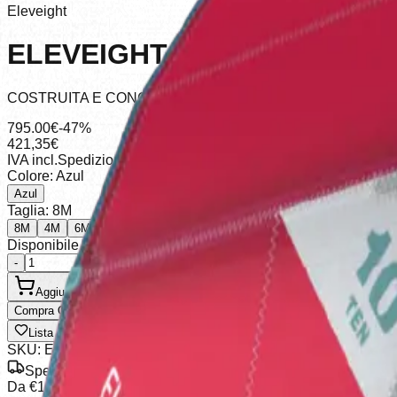
Eleveight
ELEVEIGHT PSV6
COSTRUITA E CONCEPITA PER MASSIMIZZARE LA PROGR
795.00
€
-47%
421,35
€
IVA incl.
Spedizione calcolata al checkout
Colore
:
Azul
Azul
Taglia
:
8M
8M
4M
6M
Disponibile (1 unità), spedizione in 2-5 giorni
-
+
Aggiungi al Carrello
Compra Ora
Lista dei Desideri
Condividi
SKU
:
ELEVEIGHT PSV6 6m
Spedizione Gratuita
Da €100