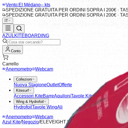
Vento:
El Médano
-- kts
SPEDIZIONE GRATUITA PER ORDINI SOPRA I 200€ · T
SPEDIZIONE GRATUITA PER ORDINI SOPRA I 200€ · T
IT
AZUL
KITEBOARDING
Conto
Carrello
Anemometro
Webcam
Collezioni
Nuova Stagione
Outlet
Offerte
Kitesurf
Accessori Kite
Barre
Aquiloni
Tavole Kitesurf
Pads & Cing
Wing & Hydrofoil
Hydrofoil
Tavole Wing
Ali
Anemometro
Webcam
Azul Kite
/
Negozio
/
ELEVEIGHT PSV6