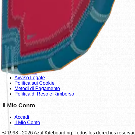
sognicanarias.com
Prodotti
Negozio
Outlet
Nuova Stagione
La Nostra Azienda
Contattaci
Chi Siamo
Avviso Legale
Politica sui Cookie
Metodi di Pagamento
Politica di Reso e Rimborso
Il Mio Conto
Accedi
Il Mio Conto
© 1998 -
2026
Azul Kiteboarding. Todos los derechos reserva