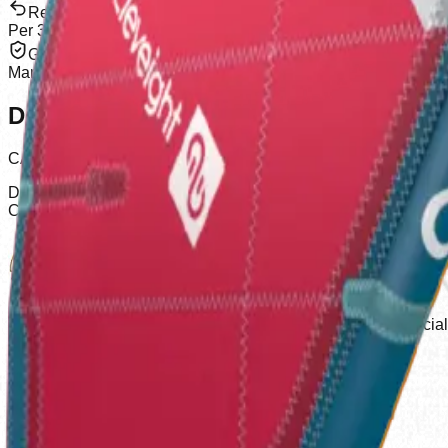
Resi
Per 30 Giorni
Garanzia
Marchio Ufficiale
Descrizione
CARATTERISTICHE PRINCIPALI
Design delta ibrido a tre stecche per una rapida progressione 
Costruzione rinforzata per una durata extra Molto stabile, perdona
Orgogliosamente partner di Eleveight come distributore ufficia
info@azulkiteboarding.com
+34 678 67 51 70
Partner