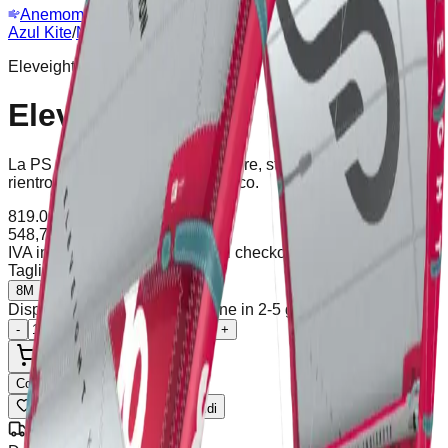
Anemometro
Webcam
Azul Kite
/
Negozio
/
Eleveight PSV7
Eleveight
Eleveight PSV7
La PS è il kite ideale per progredire, stabile, sicuro e con un
rientro dall'acqua quasi automatico.
819.00
€
-33%
548,73
€
IVA incl.
Spedizione calcolata al checkout
Taglia
:
8M
8M
10M
Disponibile (1 unità), spedizione in 2-5 giorni
-
+
Aggiungi al Carrello
Compra Ora
Lista dei Desideri
Condividi
Spedizione Gratuita