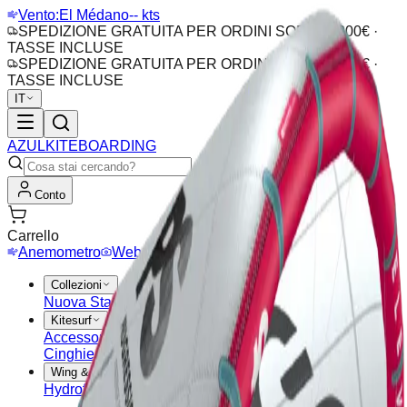
Vento:
El Médano
-- kts
SPEDIZIONE GRATUITA PER ORDINI SOPRA I 200€ ·
TASSE INCLUSE
SPEDIZIONE GRATUITA PER ORDINI SOPRA I 200€ ·
TASSE INCLUSE
IT
AZUL
KITEBOARDING
Conto
Carrello
Anemometro
Webcam
Collezioni
Nuova Stagione
Outlet
Offerte
Kitesurf
Accessori Kite
Barre
Aquiloni
Tavole Kitesurf
Pads &
Cinghie
Wing & Hydrofoil
Hydrofoil
Tavole Wing
Ali