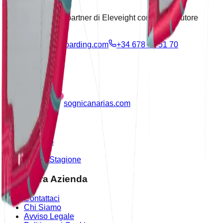
Orgogliosamente partner di Eleveight come distributore
ufficiale
info@azulkiteboarding.com
+34 678 67 51 70
Partner
sognicanarias.com
Prodotti
Negozio
Outlet
Nuova Stagione
La Nostra Azienda
Contattaci
Chi Siamo
Avviso Legale