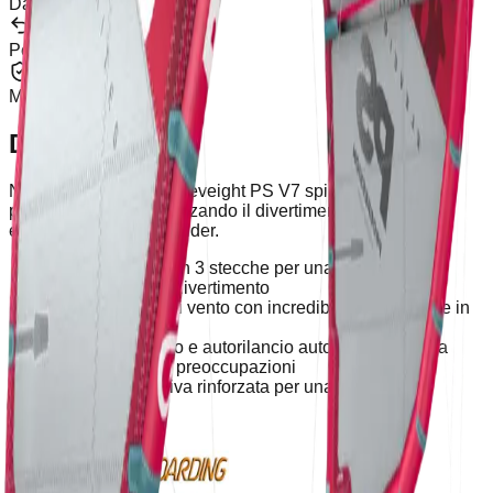
Da €100
Resi
Per 30 Giorni
Garanzia
Marchio Ufficiale
Descrizione
Nobile e duratura, la Eleveight PS V7 spingerà la tua
progressione massimizzando il divertimento e la tua
evoluzione come free rider.
Design ibrido con 3 stecche per una rapida
progressione e divertimento
Enorme range di vento con incredibile performance in
bolina
Kite super sicuro e autorilancio automatico per una
gestione senza preoccupazioni
Qualità costruttiva rinforzata per una maggiore
durabilità