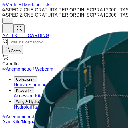
Vento:
El Médano
-- kts
SPEDIZIONE GRATUITA PER ORDINI SOPRA I 200€ · T
SPEDIZIONE GRATUITA PER ORDINI SOPRA I 200€ · T
IT
AZUL
KITEBOARDING
Conto
Carrello
Anemometro
Webcam
Collezioni
Nuova Stagione
Outlet
Offerte
Kitesurf
Accessori Kite
Barre
Aquiloni
Tavole Kitesurf
Pads & Cing
Wing & Hydrofoil
Hydrofoil
Tavole Wing
Ali
Anemometro
Webcam
Azul Kite
/
Negozio
/
Kite Eleveight RSV8