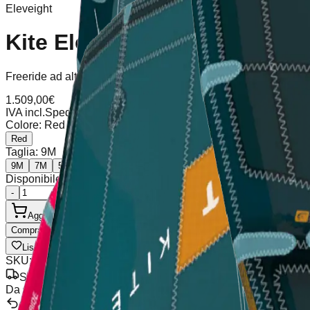
Eleveight
Kite Eleveight RSV8
Freeride ad alte prestazioniVersatile con un'enorme gamma di vent
1.509,00
€
IVA incl.
Spedizione calcolata al checkout
Colore
:
Red
Red
Taglia
:
9M
9M
7M
5M
6M
Disponibile (6 unità), spedizione in 2-5 giorni
-
+
Aggiungi al Carrello
Compra Ora
Lista dei Desideri
Condividi
SKU
:
Eleveight RSV8
Spedizione Gratuita
Da €100
Resi