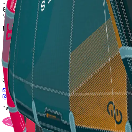
Per 30 Giorni
Garanzia
Marchio Ufficiale
Descrizione
Freeride ad alte prestazioni Versatile con un'enorme gamma di ven
prestazioni in tutte le condizioni Portanza incredibile e facile 
Orgogliosamente partner di Eleveight come distributore ufficia
info@azulkiteboarding.com
+34 678 67 51 70
Partner
sognicanarias.com