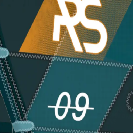
to per tutti gli stili di navigazione Morbido e stabile, con facili
andatura di bolina
le