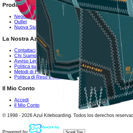
Prodotti
Negozio
Outlet
Nuova Stagione
La Nostra Azienda
Contattaci
Chi Siamo
Avviso Legale
Politica sui Cookie
Metodi di Pagamento
Politica di Reso e Rimborso
Il Mio Conto
Accedi
Il Mio Conto
© 1998 -
2026
Azul Kiteboarding. Todos los derechos reserva
Powered by
Scroll Top