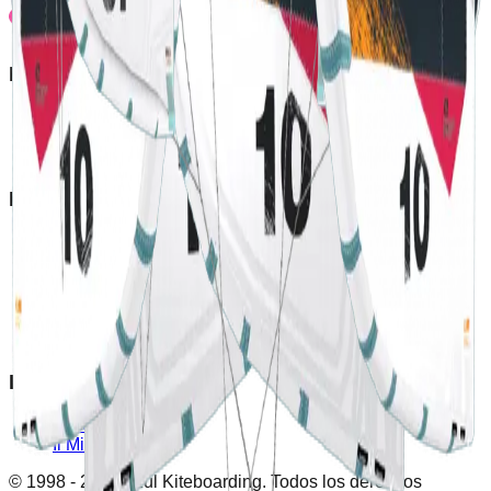
sognicanarias.com
Prodotti
Negozio
Outlet
Nuova Stagione
La Nostra Azienda
Contattaci
Chi Siamo
Avviso Legale
Politica sui Cookie
Metodi di Pagamento
Politica di Reso e Rimborso
Il Mio Conto
Accedi
Il Mio Conto
© 1998 -
2026
Azul Kiteboarding. Todos los derechos