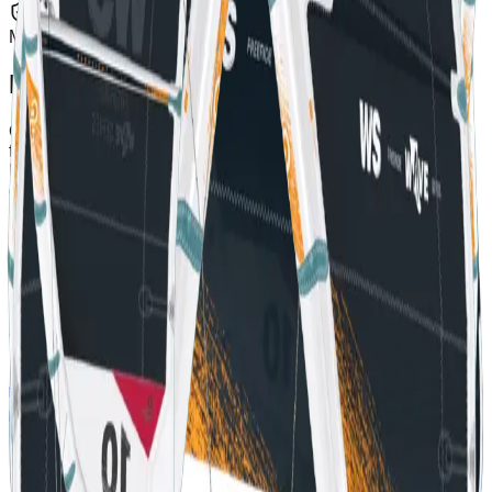
Garanzia
Marchio Ufficiale
Descrizione
Open-C Hybrid performance kite for waves, freeriding and
foiling Stable and stall-free for easy drift and carefree riding
Precise and rapid for smooth tight turning Performs well in
gusts across an enormous wind range Easy piloting and
optimised for single-hand control
Orgogliosamente partner di Eleveight come distributore
ufficiale
info@azulkiteboarding.com
+34 678 67 51 70
Partner