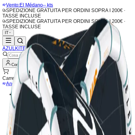
Vento:
El Médano
-- kts
SPEDIZIONE GRATUITA PER ORDINI SOPRA I 200€ ·
TASSE INCLUSE
SPEDIZIONE GRATUITA PER ORDINI SOPRA I 200€ ·
TASSE INCLUSE
IT
AZUL
KITEBOARDING
Conto
Carrello
Anemometro
Webcam
Collezioni
Nuova Stagione
Outlet
Offerte
Kitesurf
Accessori Kite
Barre
Aquiloni
Tavole Kitesurf
Pads &
Cinghie
Wing & Hydrofoil
Hydrofoil
Tavole Wing
Ali