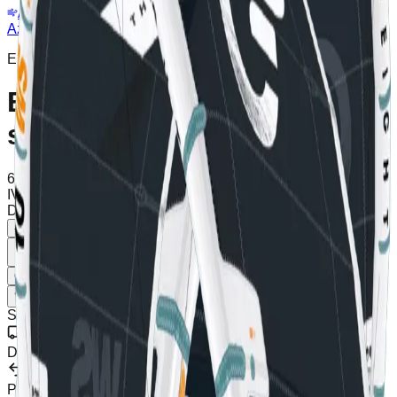
Anemometro
Webcam
Azul Kite
/
Negozio
/
Eleveight WSV7 kite 7m segunda mano
Eleveight
Eleveight WSV7 kite 7m
segunda mano
650,00
€
IVA incl.
Spedizione calcolata al checkout
Disponibile (1 unità), spedizione in 2-5 giorni
-
+
Aggiungi al Carrello
Compra Ora
Lista dei Desideri
Condividi
SKU
:
Eleveight WSV7-2
Spedizione Gratuita
Da €100
Resi
Per 30 Giorni