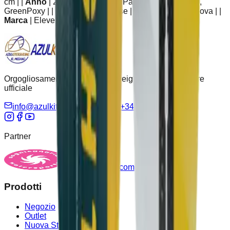
cm | |
Anno
| 2025 | |
Materiale
| Paulownia, Carbonio,
GreenPoxy | |
Alette
| G10 incluse | |
Condizione
| Nuova | |
Marca
| Eleveight |
Orgogliosamente partner di Eleveight come distributore
ufficiale
info@azulkiteboarding.com
+34 678 67 51 70
Partner
sognicanarias.com
Prodotti
Negozio
Outlet
Nuova Stagione