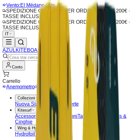
Vento:
El Médano
-- kts
SPEDIZIONE GRATUITA PER ORDINI SOPRA I 200€ ·
TASSE INCLUSE
SPEDIZIONE GRATUITA PER ORDINI SOPRA I 200€ ·
TASSE INCLUSE
IT
AZUL
KITEBOARDING
Conto
Carrello
Anemometro
Webcam
Collezioni
Nuova Stagione
Outlet
Offerte
Kitesurf
Accessori Kite
Barre
Aquiloni
Tavole Kitesurf
Pads &
Cinghie
Wing & Hydrofoil
Hydrofoil
Tavole Wing
Ali