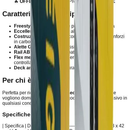
🔥
OFFERTA SPECIALE
: Prezzo ridotto da
395€
Caratteristiche principali
Freestyle puro
con grande pop e risposta rapida
Eccellente per freeride
ad alte prestazioni
Costruzione leggera
con core in Paulownia e rinforzi
in carbonio
Alette G10 incluse
per massimo grip
Rail ABS
resistenti agli impatti
Flex medio-rigido
ideale per trick e atterraggi
controllati
Deck antiscivolo
di alta durabilità
Per chi è?
Perfetta per rider di livello
intermedio ad avanzato
che
vogliono dominare il freestyle e godersi un ride aggressivo in
qualsiasi condizione.
Specifiche tecniche
| Specifica | Dettaglio | |-----------|-----------| |
Misure
| 138 x 42