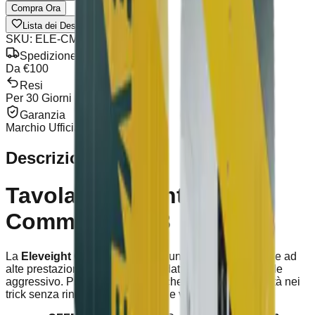
Compra Ora
Lista dei Desideri
Condividi
SKU
:
ELE-CMD-V3
Spedizione Gratuita
Da €100
Resi
Per 30 Giorni
Garanzia
Marchio Ufficiale
Descrizione
Tavola Eleveight
Commander V3
La
Eleveight Commander V3
è una tavola da freestyle ad
alte prestazioni, perfettamente adatta anche per freeride
aggressivo. Progettata per rider che cercano esplosività nei
trick senza rinunciare a controllo e velocità.