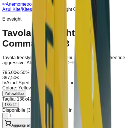
Anemometro
Webcam
Azul Kite
/
Kitesurf
/
Tavola Eleveight Commander V3
Eleveight
Tavola Eleveight
Commander V3
Tavola freestyle ad alte prestazioni, adatta anche per freeride
aggressivo. Alette G10 incluse. OFFERTA: 395€!
795.00
€
-50%
397,50
€
IVA incl.
Spedizione calcolata al checkout
Colore
:
Yellow/Blue
Yellow/Blue
Taglia
:
138x42
138x42
Disponibile (3 unità), spedizione in 2-5 giorni
-
+
Aggiungi al Carrello