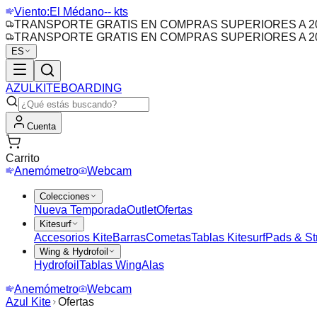
Viento:
El Médano
-- kts
TRANSPORTE GRATIS EN COMPRAS SUPERIORES A 20
TRANSPORTE GRATIS EN COMPRAS SUPERIORES A 20
ES
AZUL
KITEBOARDING
Cuenta
Carrito
Anemómetro
Webcam
Colecciones
Nueva Temporada
Outlet
Ofertas
Kitesurf
Accesorios Kite
Barras
Cometas
Tablas Kitesurf
Pads & St
Wing & Hydrofoil
Hydrofoil
Tablas Wing
Alas
Anemómetro
Webcam
Azul Kite
Ofertas