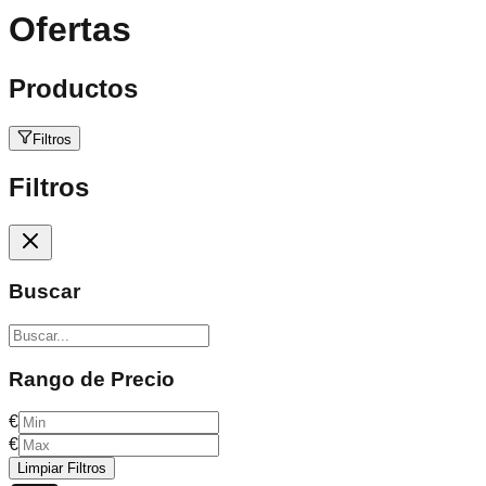
Ofertas
Productos
Filtros
Filtros
Buscar
Rango de Precio
€
€
Limpiar Filtros